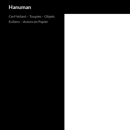
Recherche
Hanuman
Aller
Cerf-Volant – Toupies – Objets
Eoliens – Avions en Papier
au
contenu