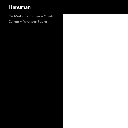
Recherche
Hanuman
Aller
Cerf-Volant – Toupies – Objets
Eoliens – Avions en Papier
au
contenu