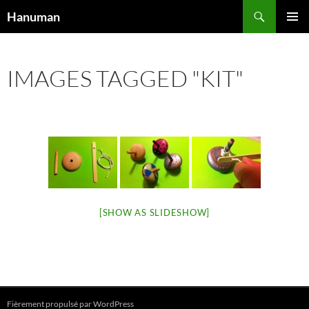
Aller
Recherche
Hanuman
au
MENU
contenu
PRINCI
IMAGES TAGGED "KIT"
[SHOW AS SLIDESHOW]
Fièrement propulsé par WordPress