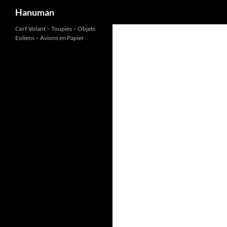
Recherche
Hanuman
Aller
Cerf-Volant – Toupies – Objets
Eoliens – Avions en Papier
au
contenu