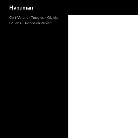
Recherche
Hanuman
Aller
Cerf-Volant – Toupies – Objets
Eoliens – Avions en Papier
au
contenu